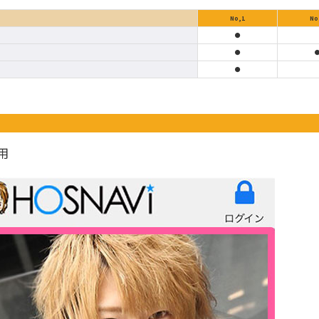
No,1
No
●
●
●
用