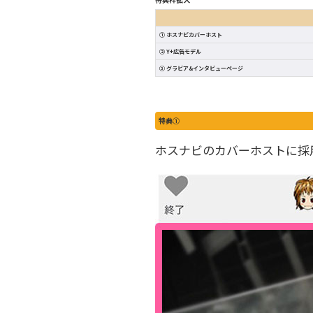
① ホスナビカバーホスト
② Y+広告モデル
③ グラビア&インタビューページ
特典①
ホスナビのカバーホストに採