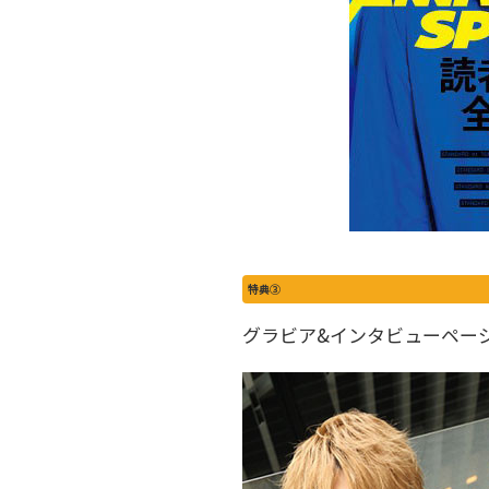
特典③
グラビア&インタビューペー