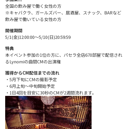
全国の飲み屋で働く女性の方
※キャバクラ、ガールズバー、居酒屋、スナック、BARなど
飲み屋で働いている女性の方
開催期間
5/1(金)12:00:00～5/10(日)20:59:59
特典
本イベント参加の1位の方に、パセラ全店670部屋で配信され
るLynomiの曲間CMの出演権
獲得からCM配信までの流れ
・5月下旬にCMの撮影予定
・6月上旬～中旬開始予定
・1日4回を目安に30秒のCMが2週間流れます。