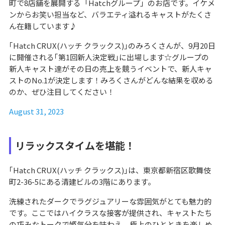
町で8店舗を展開する「Hatchグループ」のお店です。イケメ
ンからお笑い担当など、バラエティ溢れるキャストがたくさ
ん在籍しています♪
｢Hatch CRUX(ハッチ クラックス)｣のみろくさんが、9月20日
に開催される｢第1回新人決定戦｣に出場します☆グループの
新人キャスト達がその日の売上を競うイベントで、新人キャ
ストのNo.1が決定します！みろくさんがどんな結果を収める
のか、ぜひ注目してください！
August 31, 2023
リラックスタイムを堪能！
｢Hatch CRUX(ハッチ クラックス)｣は、東京都新宿区歌舞伎
町2-36-5にある清建ビルの3階にあります。
洗練されたダークでラグジュアリーな雰囲気がとても魅力的
です。ここではハイクラスな接客が提供され、キャストたち
の巧みなトークで姫気分を味わえ、極上のひとときを楽しめ