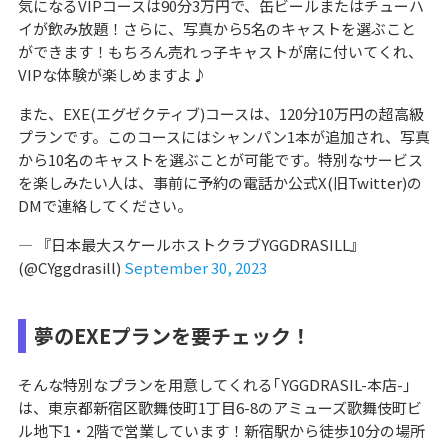
気になるVIPコースは90分3万円で、缶ビールまたはチューハ
イが飲み放題！さらに、写真から5名のキャストを選ぶこと
ができます！もちろん売れっ子キャストが席に付いてくれ、
VIPな体験が楽しめますよ♪
また、EXE(エグゼクティブ)コースは、120分10万円の超高級
プランです。このコースにはシャンパン1本が追加され、写真
から10名のキャストを選ぶことが可能です。特別なサービス
を楽しみたい人は、事前に予約の電話か公式X(旧Twitter)の
DMで連絡してください。
— 『日本最大スケールホストクラブYGGDRASILL』
(@CYggdrasill)
September 30, 2023
夢のEXEプランを要チェック！
そんな特別なプランを用意してくれる｢YGGDRASIL-本店-｣
は、東京都新宿区歌舞伎町1丁目6-8のアミューズ歌舞伎町ビ
ル地下1・2階で営業しています！新宿駅から徒歩10分の場所