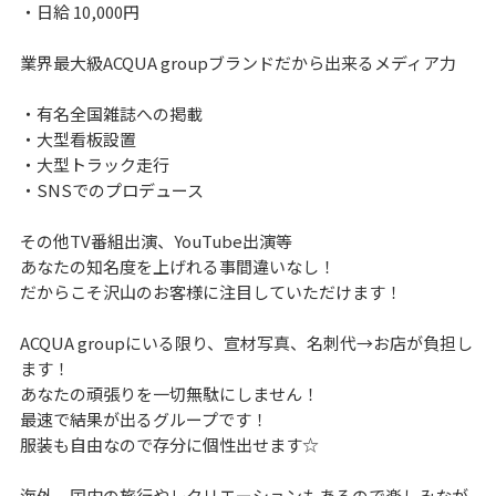
・日給 10,000円
業界最大級ACQUA groupブランドだから出来るメディア力
・有名全国雑誌への掲載
・大型看板設置
・大型トラック走行
・SNSでのプロデュース
その他TV番組出演、YouTube出演等
あなたの知名度を上げれる事間違いなし！
だからこそ沢山のお客様に注目していただけます！
ACQUA groupにいる限り、宣材写真、名刺代→お店が負担し
ます！
あなたの頑張りを一切無駄にしません！
最速で結果が出るグループです！
服装も自由なので存分に個性出せます☆
海外、国内の旅行やレクリエーションもあるので楽しみなが