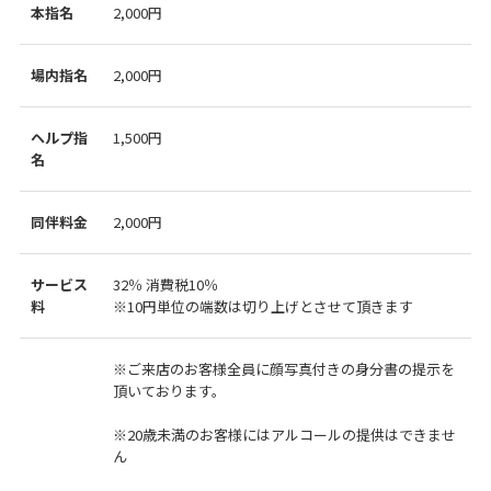
本指名
2,000円
場内指名
2,000円
ヘルプ指
1,500円
名
同伴料金
2,000円
サービス
32％ 消費税10％
料
※10円単位の端数は切り上げとさせて頂きます
※ご来店のお客様全員に顔写真付きの身分書の提示を
頂いております。
※20歳未満のお客様にはアルコールの提供はできませ
ん