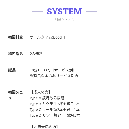
SYSTEM
料金システム
初回料金
オールタイム3,000円
場内指名
2人無料
延長
30分1,500円（サービス別）
※延長料金のみサービス別途
初回メニ
【成人の方】
ュー
Type A 鏡月飲み放題
Type B カクテル2杯＋鏡月1本
Type C ビール類2本＋鏡月1本
Type D サワー類2杯＋鏡月1本
【20歳未満の方】