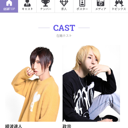
店舗TOP
キャスト
ナンバー
求人
ポスター
メディア
トピックス
CAST
在籍ホスト
綾波速人
政宗