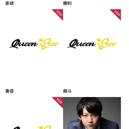
景琥
勝利
奏音
頼斗