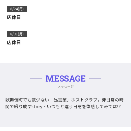
8/24(月)
店休日
8/31(月)
店休日
MESSAGE
メッセージ
歌舞伎町でも数少ない「昼営業」ホストクラブ。非日常の時
間で織り成すstory…いつもと違う日常を体感してみては!?