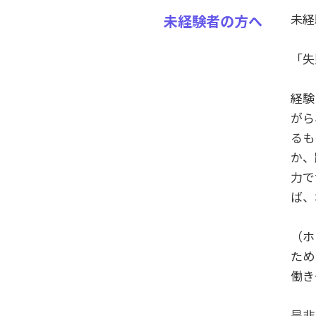
未経
未経験者の方へ
「失
経験
がら
るも
か、
力で
ば、
（ホ
ため
働き
是非