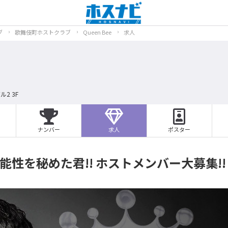
ブ
歌舞伎町ホストクラブ
Queen Bee
求人
2 3F
ナンバー
求人
ポスター
に可能性を秘めた君!! ホストメンバー大募集!!