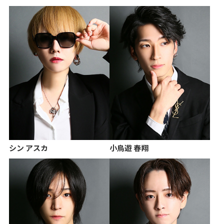
シン アスカ
小鳥遊 春翔