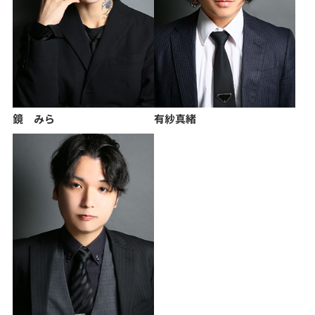
鏡 みら
有紗真緒