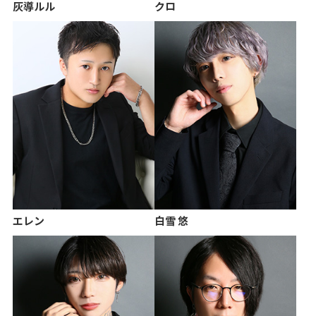
灰導ルル
クロ
エレン
白雪 悠