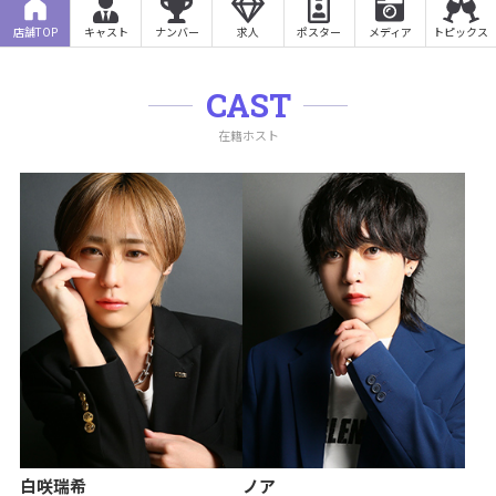
店舗TOP
キャスト
ナンバー
求人
ポスター
メディア
トピックス
CAST
在籍ホスト
白咲瑞希
ノア