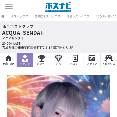
ホストクラブ
宮城県ホストクラブ
仙台ホストクラブ
ACQUA -SENDAI
仙台ホストクラブ
ACQUA -SENDAI-
アクアセンダイ
20:00～LAST
宮城県仙台市青葉区国分町町2-1-12 瀬戸勝ビル 5F
店舗TOP
キャスト
ナンバー
求人
ポスター
メディア
トピックス