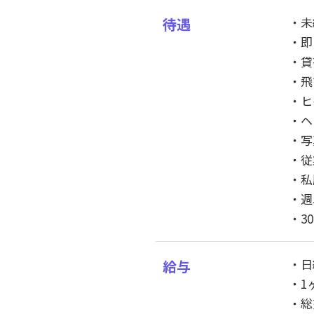
・未
待遇
・即
・貸
・飛
・ヒ
・ヘ
・写
・従
・私
・週
・3
・日
給与
・1
・総