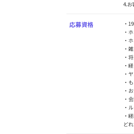
4.
・1
応募資格
・ホ
・ホ
・雑
・将
・経
・ヤ
・も
・お
・会
・ル
・経
どれ