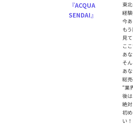
東北
『ACQUA
経験
SENDAI』
今あ
もう
見て
ここ
あな
そん
あな
総売
“業
後は
絶対
初め
い！