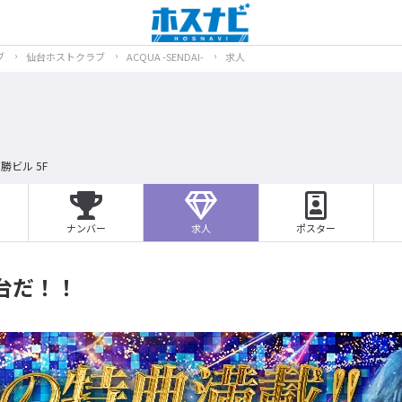
ブ
仙台ホストクラブ
ACQUA -SENDAI-
求人
勝ビル 5F
ナンバー
求人
ポスター
台だ！！