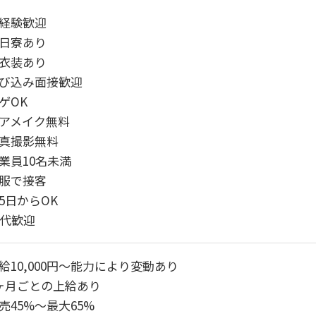
経験歓迎
日寮あり
衣装あり
び込み面接歓迎
ゲOK
アメイク無料
真撮影無料
業員10名未満
服で接客
5日からOK
0代歓迎
給10,000円～能力により変動あり
ヶ月ごとの上給あり
売45%～最大65%