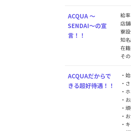
給率
ACQUA ～
店舗
SENDAI～の宣
寮設
言！！
知名
在籍
その
・始
ACQUAだからで
・さ
きる超好待遇！！
・ホ
・お
・頑
・お
・キ