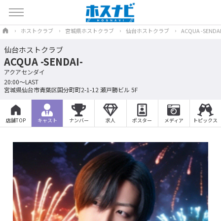
ホストクラブ
宮城県ホストクラブ
仙台ホストクラブ
ACQUA -SENDAI
仙台ホストクラブ
ACQUA -SENDAI-
アクアセンダイ
20:00～LAST
宮城県仙台市青葉区国分町町2-1-12 瀬戸勝ビル 5F
店舗TOP
キャスト
ナンバー
求人
ポスター
メディア
トピックス