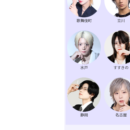
歌舞伎町
立川
水戸
すすきの
静岡
名古屋