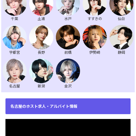
千葉
土浦
水戸
すすきの
仙台
宇都宮
長野
前橋
伊勢崎
静岡
名古屋
新潟
金沢
名古屋のホスト求人・アルバイト情報