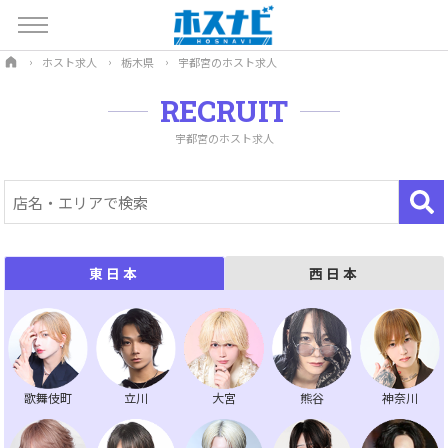
ホスト求人
栃木県
宇都宮のホスト求人
RECRUIT
宇都宮のホスト求人
西日本
東日本
歌舞伎町
立川
大宮
熊谷
神奈川