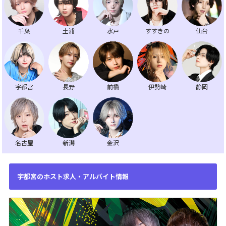
千葉
土浦
水戸
すすきの
仙台
宇都宮
長野
前橋
伊勢崎
静岡
名古屋
新潟
金沢
宇都宮のホスト求人・アルバイト情報