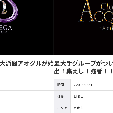
最大派閥アオグルが始
最大手グループがつ
出！集えし！強者！
時間
22:00〜LAST
休み
日曜日
エリア
京都市