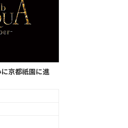
いに京都祇園に進
！