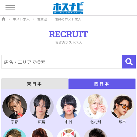
ホスト求人
佐賀県
佐賀のホスト求人
RECRUIT
佐賀のホスト求人
東日本
西日本
京都
広島
中洲
北九州
熊本