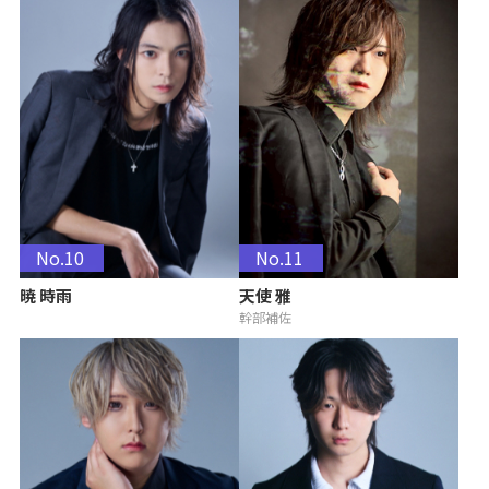
No.10
No.11
暁 時雨
天使 雅
幹部補佐