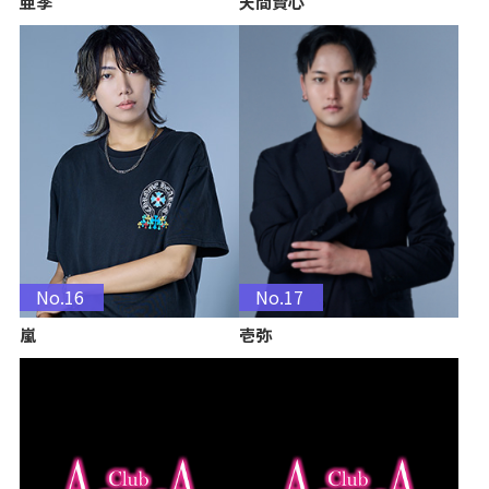
亜季
天間賢心
No.16
No.17
嵐
壱弥