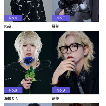
No.6
No.7
拓夜
羅希
No.8
No.9
海優りく
芽郁