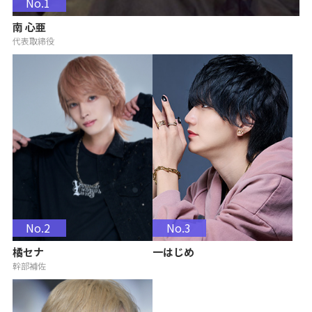
No.1
南 心亜
代表取締役
No.2
No.3
橘セナ
一はじめ
幹部補佐