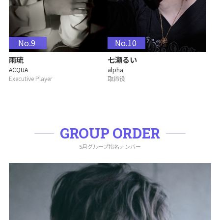
No.9
No.10
雨琉
七瀬るい
ACQUA
alpha
Executive Player
取締役
GROUP ORDER
5月グループ指名ナンバー