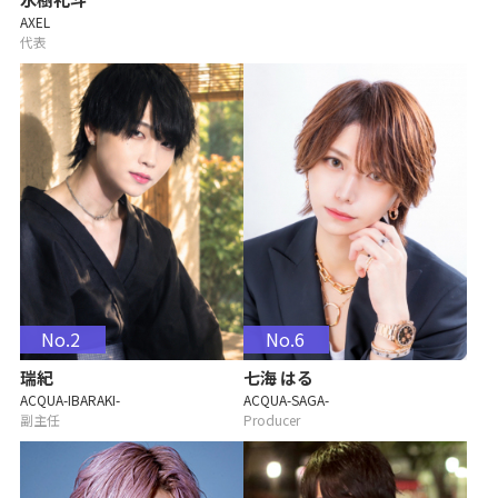
AXEL
代表
No.2
No.6
瑞紀
七海 はる
ACQUA-IBARAKI-
ACQUA-SAGA-
副主任
Producer