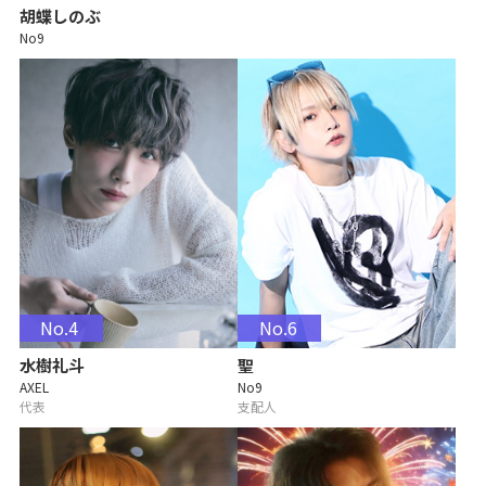
胡蝶しのぶ
No9
No.4
No.6
水樹礼斗
聖
AXEL
No9
代表
支配人