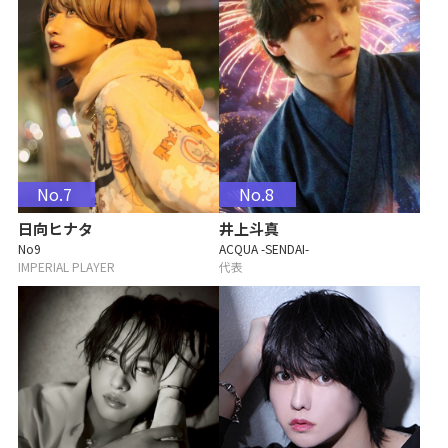
No.7
No.8
日向ヒナタ
井上斗真
No9
ACQUA -SENDAI-
IMPERIAL PLAYER
代表