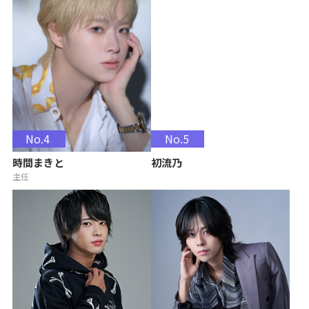
No.4
No.5
時間まきと
初流乃
主任