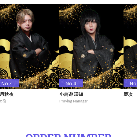
No.3
No.4
No
月秋夜
小鳥遊 瑛知
慶次
締役
Praying Manager