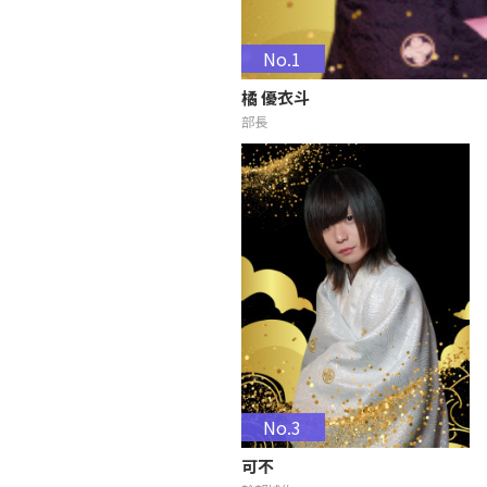
No.1
橘 優衣斗
部長
No.3
可不