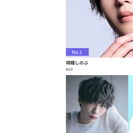
No.1
胡蝶しのぶ
No9