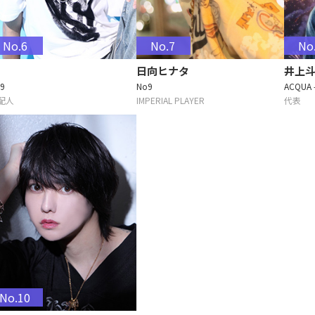
No.6
No.7
No
日向ヒナタ
井上
9
No9
ACQUA 
配人
IMPERIAL PLAYER
代表
No.10