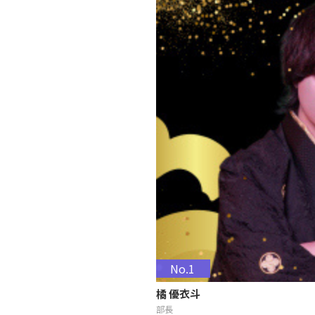
No.1
橘 優衣斗
部長