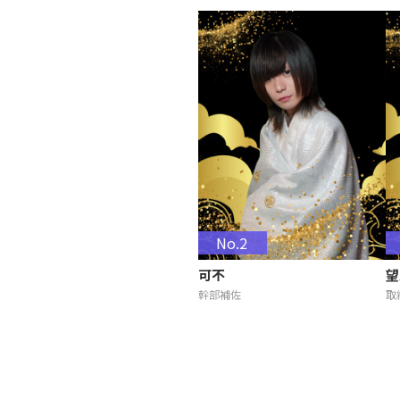
No.2
可不
望
幹部補佐
取