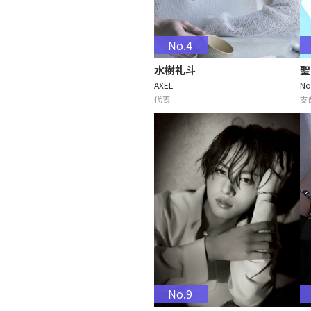
No.4
水樹礼斗
聖
AXEL
No
代表
支
No.9