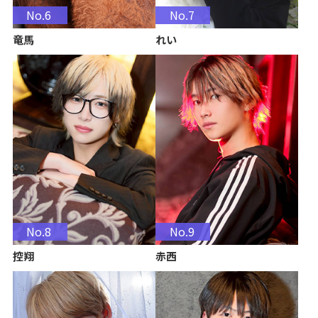
No.6
No.7
竜馬
れい
No.8
No.9
控翔
赤西