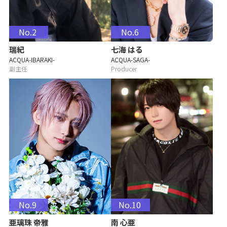
No.2
No.6
瑞紀
七海 はる
ACQUA-IBARAKI-
ACQUA-SAGA-
副主任
Producer
No.9
No.10
亜璃珠 帝雅
南 心亜