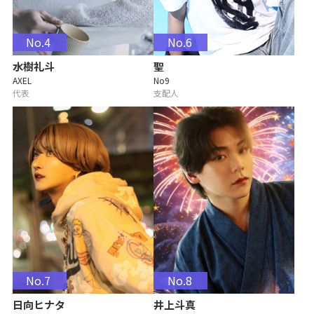
No.4
No.6
水樹礼斗
聖
AXEL
No9
代表
支配人
No.7
No.8
日向ヒナタ
井上斗真