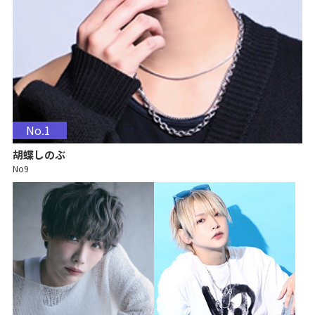
No.1
胡蝶しのぶ
No9