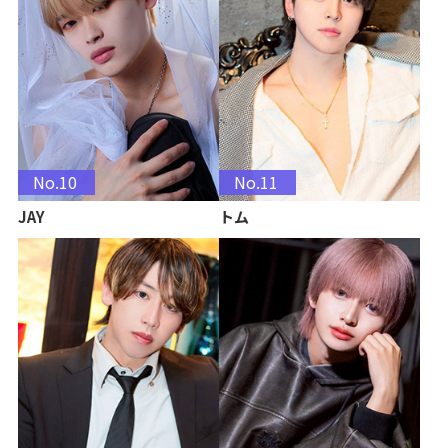
No.10
No.11
JAY
トム