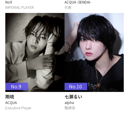
No9
ACQUA -SENDAI-
IMPERIAL PLAYER
代表
No.9
No.10
雨琉
七瀬るい
ACQUA
alpha
Executive Player
取締役