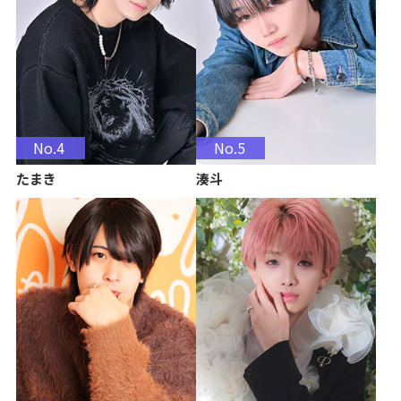
No.4
No.5
たまき
湊斗