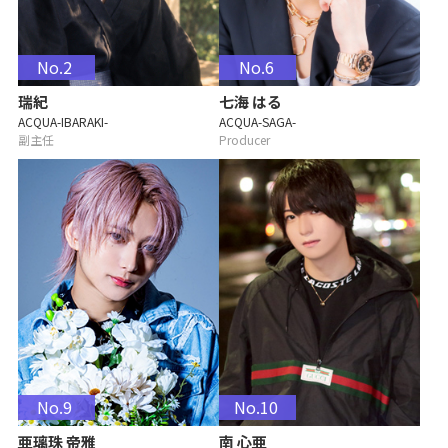
No.2
No.6
瑞紀
七海 はる
ACQUA-IBARAKI-
ACQUA-SAGA-
副主任
Producer
No.9
No.10
亜璃珠 帝雅
南 心亜