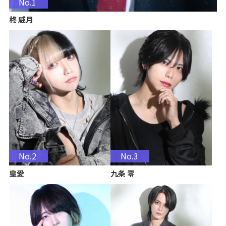
No.1
柊 威月
No.2
No.3
皇愛
九条 零