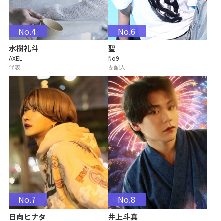
No.4
No.6
水樹礼斗
聖
AXEL
No9
代表
支配人
No.7
No.8
日向ヒナタ
井上斗真