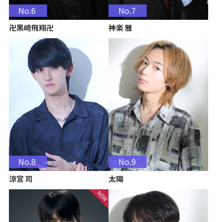
No.6
No.7
卍黒崎飛翔卍
神楽 雅
No.8
No.9
涼宮 司
太陽