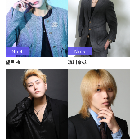
No.4
No.5
望月 夜
琉川奈槻