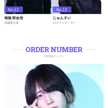
No.12
No.13
唯雅 那由他
じゅんすい
店舗責任者
AOGナビゲーター
ORDER NUMBER
5月指名ナンバー