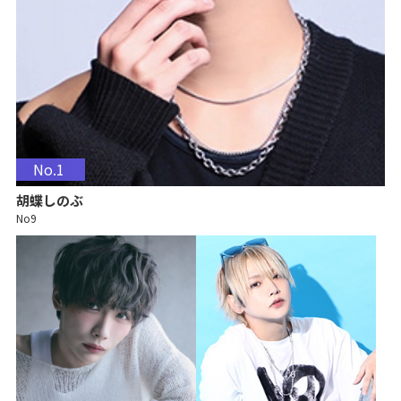
No.1
胡蝶しのぶ
No9