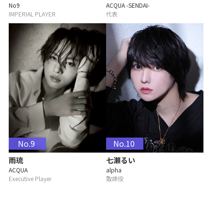
No9
ACQUA -SENDAI-
IMPERIAL PLAYER
代表
No.9
No.10
雨琉
七瀬るい
ACQUA
alpha
Executive Player
取締役